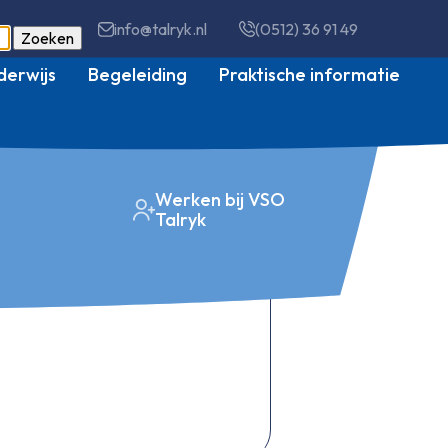
info@talryk.nl
(0512) 36 91 49
Zoeken
derwijs
Begeleiding
Praktische informatie
Werken bij VSO
Talryk