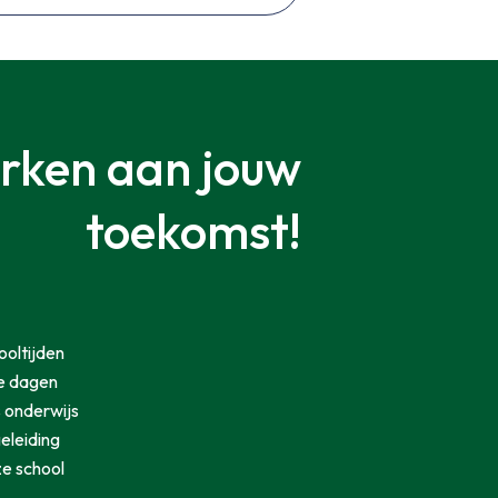
rken aan jouw
toekomst!
ooltijden
je dagen
 onderwijs
eleiding
e school