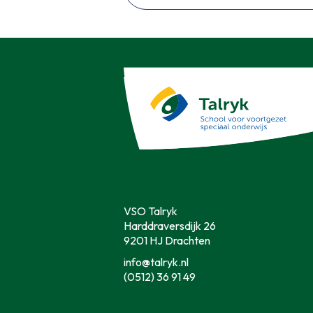
VSO Talryk
Harddraversdijk 26
9201 HJ Drachten
info@talryk.nl
(0512) 36 91 49