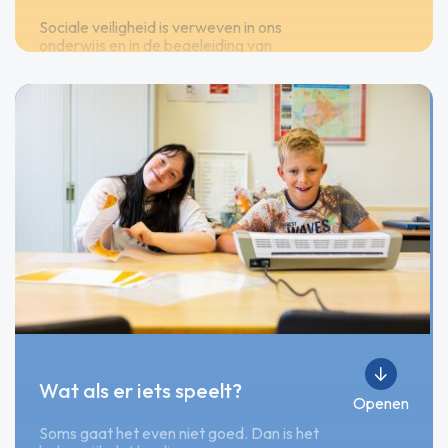
Sociale veiligheid is verweven in ons
onderwijs en in de begeleiding van
leerlingen. We werken met vaste
structuren en een duidelijke dagindeling,
zodat leerlingen weten wat er komt en wat
er van hen verwacht wordt. In de lessen
besteden we aandacht aan sociaal-
emotionele ontwikkeling en praten we met
leerlingen over samenwerken, omgaan met
emoties en het respecteren van grenzen.
We volgen de ontwikkeling van leerlingen
zorgvuldig, onder andere via observaties
en meetinstrumenten. Zo signaleren we
tijdig wanneer een leerling extra
ondersteuning nodig heeft. Daarnaast
vragen we jaarlijks aan leerlingen hoe zij de
veiligheid op school ervaren. De uitkomsten
gebruiken we om te blijven verbeteren.
Wat als er iets speelt?
Openen
Soms gaat het even niet goed. Dan is het