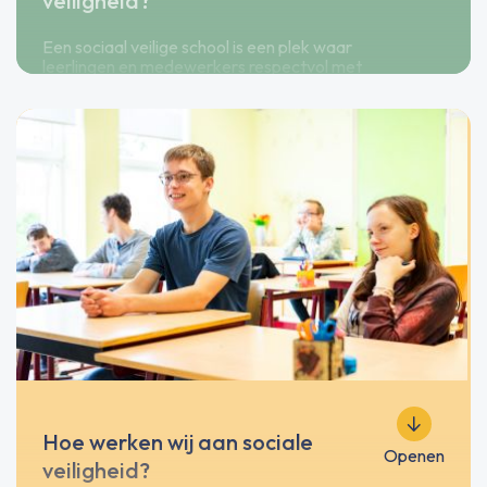
veiligheid?
Een sociaal veilige school is een plek waar
leerlingen en medewerkers respectvol met
elkaar omgaan en waar verschillen er
mogen zijn. We vinden het belangrijk dat
iedereen zich welkom en serieus genomen
voelt. Pesten, buitensluiten of ander
grensoverschrijdend gedrag wordt niet
geaccepteerd en pakken we actief aan.
Duidelijke afspraken en routines zorgen
voor rust in de school. Leerlingen weten
waar ze aan toe zijn en wat er van hen
verwacht wordt. Dat geeft vertrouwen en
veiligheid.
Hoe werken wij aan sociale
Openen
veiligheid?