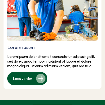
Lorem ipsum
Lorem ipsum dolor sit amet, consectetur adipiscing elit,
sed do eiusmod tempor incididunt ut labore et dolore
magna aliqua. Ut enim ad minim veniam, quis nostrud
exercitation ullamco laboris nisi ut aliquip ex ea
commodo consequat. Duis aute irure dolor in
Lees verder
reprehenderit in voluptate velit esse cillum dolore eu
fugiat nulla pariatur. Excepteur sint occaecat cupidatat
non proident, sunt in culpa qui officia deserunt mollit anim
id est laborum.